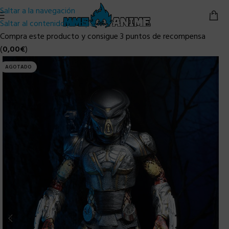
Saltar a la navegación
Saltar al contenido principal
Compra este producto y consigue 3 puntos de recompensa
(
0,00
€
)
AGOTADO