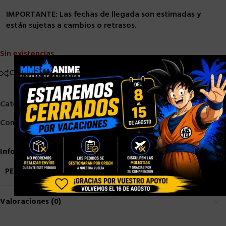
IMPORTANTE: Las fechas de llegada son estimadas y
están sujetas a cambios o retrasos.
Sin existencias
×
Comparar
Añadir a la lista de deseos
Categorías:
NECA
,
Neca 1/12
Compartir:
Información adicional
PESO
0,7 kg
Valoraciones (0)