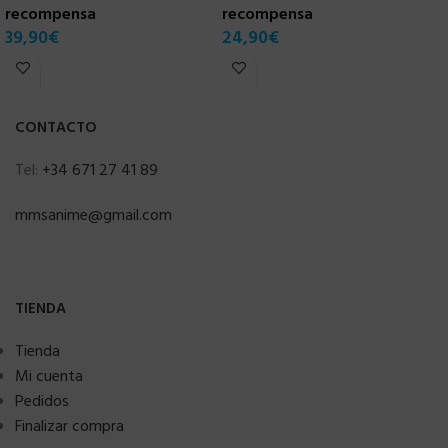
recompensa
recompensa
C
39,90
€
24,90
€
r
3
CONTACTO
Tel:
+34 671 27 41 89
mmsanime@gmail.com
TIENDA
Tienda
Mi cuenta
Pedidos
Finalizar compra