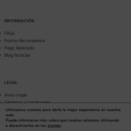
INFORMACIÓN
FAQs
Puntos Recompensa
Pago Aplazado
Blog Noticias
LEGAL
Aviso Legal
Términos y condiciones
Política de privacidad
Utilizamos cookies para darle la mejor experiencia en nuestra
web.
Política de Cookies
Puede informarse más sobre qué cookies estamos utilizando
Seguridad y protección a compradores
o desactivarlas en los
ajustes
.