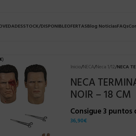
NOVEDADES
STOCK/DISPONIBLE
OFERTAS
Blog Noticias
FAQs
Co
€
)
Inicio
/
NECA
/
Neca 1/12
/
NECA TE
NECA TERMINA
NOIR – 18 CM
Consigue 3 puntos
36,90
€