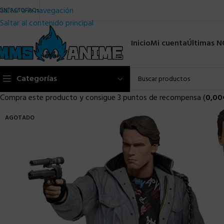
Saltar a la navegación
ONTACTO
FAQs
Saltar al contenido principal
Inicio
Mi cuenta
Últimas 
Categorías
Compra este producto y consigue 3 puntos de recompensa (
0,00
AGOTADO