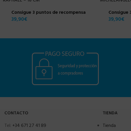
RAPHAEL – 18 CM
MICHELANGELO
Consigue 3 puntos de recompensa
Consigue 
39,90
€
39,90
€
CONTACTO
TIENDA
Tel:
+34 671 27 41 89
Tienda