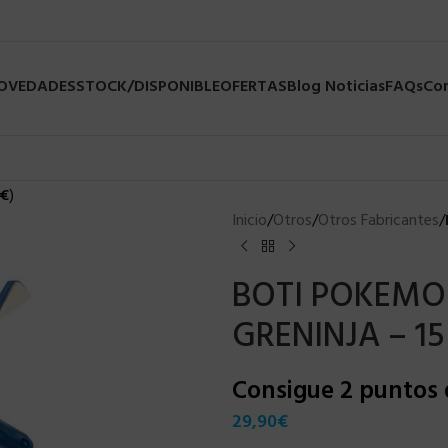
NOVEDADES
STOCK/DISPONIBLE
OFERTAS
Blog Noticias
FAQs
Co
€
)
Inicio
/
Otros
/
Otros Fabricantes
/
BOTI POKEMON
GRENINJA – 1
Consigue 2 puntos
29,90
€