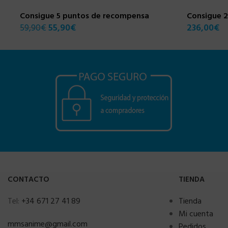
Consigue 5 puntos de recompensa
Consigue 
59,90
€
55,90
€
236,00
€
CONTACTO
TIENDA
Tel:
+34 671 27 41 89
Tienda
Mi cuenta
mmsanime@gmail.com
Pedidos