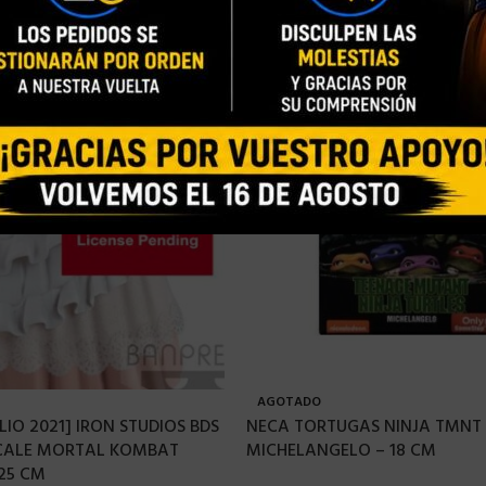
AGOTADO
LIO 2021] IRON STUDIOS BDS
NECA TORTUGAS NINJA TMNT 
SCALE MORTAL KOMBAT
MICHELANGELO – 18 CM
25 CM