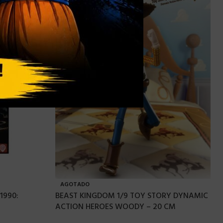
AGOTADO
1990:
BEAST KINGDOM 1/9 TOY STORY DYNAMIC
ACTION HEROES WOODY – 20 CM