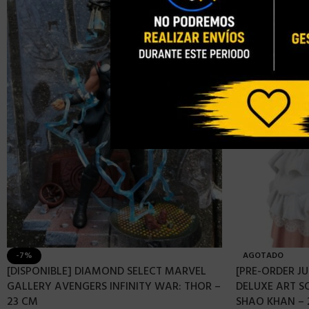
-7%
AGOTADO
[DISPONIBLE] DIAMOND SELECT MARVEL
[PRE-ORDER JU
GALLERY AVENGERS INFINITY WAR: THOR –
DELUXE ART 
23 CM
SHAO KHAN – 