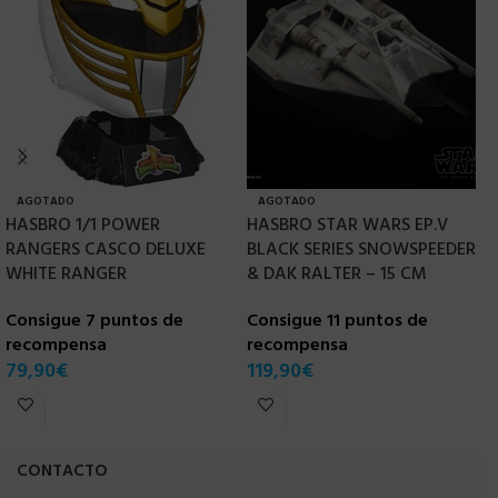
AGOTADO
AGOTADO
HASBRO 1/1 POWER
HASBRO STAR WARS EP.V
H
RANGERS CASCO DELUXE
BLACK SERIES SNOWSPEEDER
E
WHITE RANGER
& DAK RALTER – 15 CM
L
P
Consigue 7 puntos de
Consigue 11 puntos de
recompensa
recompensa
C
79,90
€
119,90
€
r
1
CONTACTO