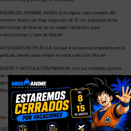
FIGURA DEL HOMBRE ARAÑA: Esta figura coleccionable del
Hombre Araña con traje mejorado de 15 cm, inspirada en las
historietas de Marvel, es un regalo fantástico para
coleccionistas y fans de Marvel
ACCESORIOS DE PELÍCULA: Incluye 4 accesorios inspirados en la
película, ideales para exhibir en toda colección Marvel
DISEÑO Y ARTICULACIÓN PREMIUM: Con sus múltiples puntos
de articulación y detalles inspirados en las historietas, la figura
×
del Hombre Araña con traje mejorado de 15 cm de la colección
Marvel Legends es perfecta para ser exhibida en colecciones
Sin existencias
Comparar
Añadir a la lista de deseos