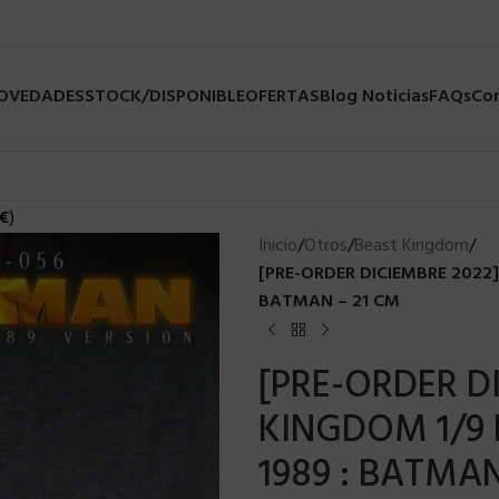
NOVEDADES
STOCK/DISPONIBLE
OFERTAS
Blog Noticias
FAQs
Co
€
)
Inicio
/
Otros
/
Beast Kingdom
/
[PRE-ORDER DICIEMBRE 2022
BATMAN – 21 CM
[PRE-ORDER D
KINGDOM 1/9
1989 : BATMAN