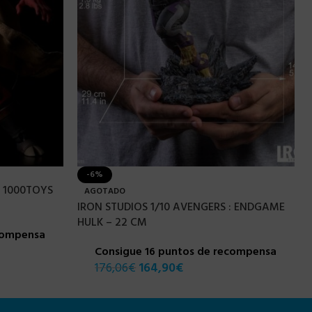
-6%
] 1000TOYS
AGOTADO
IRON STUDIOS 1/10 AVENGERS : ENDGAME
HULK – 22 CM
compensa
Consigue 16 puntos de recompensa
176,06
€
164,90
€