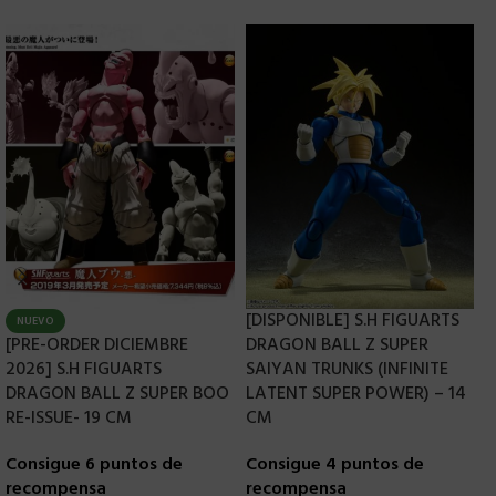
[DISPONIBLE] S.H FIGUARTS
NUEVO
[PRE-ORDER DICIEMBRE
DRAGON BALL Z SUPER
S
2026] S.H FIGUARTS
SAIYAN TRUNKS (INFINITE
T
DRAGON BALL Z SUPER BOO
LATENT SUPER POWER) – 14
C
RE-ISSUE- 19 CM
CM
r
Consigue 6 puntos de
Consigue 4 puntos de
7
recompensa
recompensa