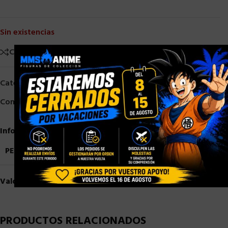
Sin existencias
×
Comparar
Añadir a la lista de deseos
Categorías:
Bandai
,
S. H. Figuarts
,
Sailor Moon
Compartir:
Información adicional
PESO
0,9 kg
Valoraciones (0)
PRODUCTOS RELACIONADOS