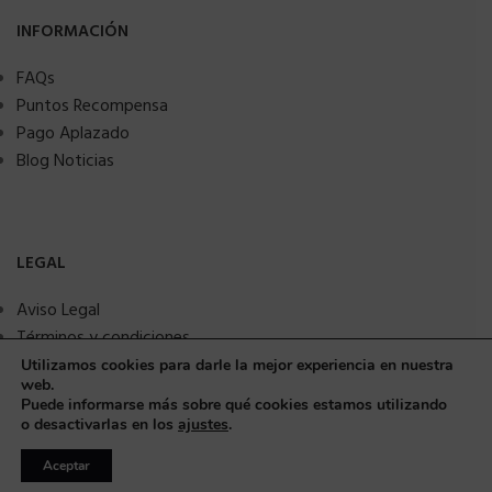
INFORMACIÓN
FAQs
Puntos Recompensa
Pago Aplazado
Blog Noticias
LEGAL
Aviso Legal
Términos y condiciones
Política de privacidad
Utilizamos cookies para darle la mejor experiencia en nuestra
web.
Política de Cookies
Puede informarse más sobre qué cookies estamos utilizando
Seguridad y protección a compradores
o desactivarlas en los
ajustes
.
Aceptar
© Copyright 2025 MMSANIME. Todos los derechos reservados