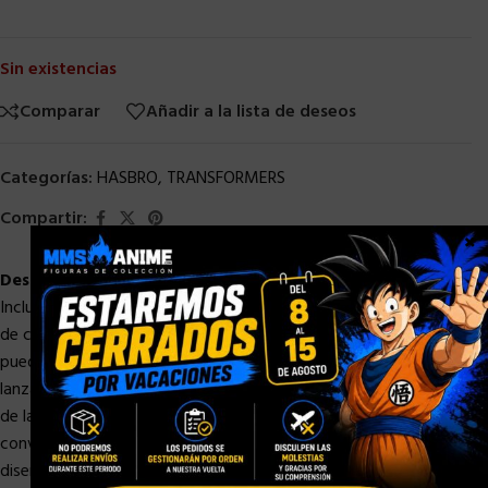
Sin existencias
Comparar
Añadir a la lista de deseos
Categorías:
HASBRO
,
TRANSFORMERS
Compartir:
×
Descripción
Incluye la clásica Lanza de Tirano y escudo, además de detalles
de cañón de hombro. La lanza se separa en 3 piezas que se
pueden guardar en la figura en modo escorpión. La cabeza de la
lanza se fija en la cola del escorpión. El escudo se fija en el brazo
de la figura en modo robot. La cabeza de la figura Black Zarak se
convierte en una figura a escala clase de lujo la cual cuenta con
diseño con apariencia de daño de batalla. La cabeza de la figura