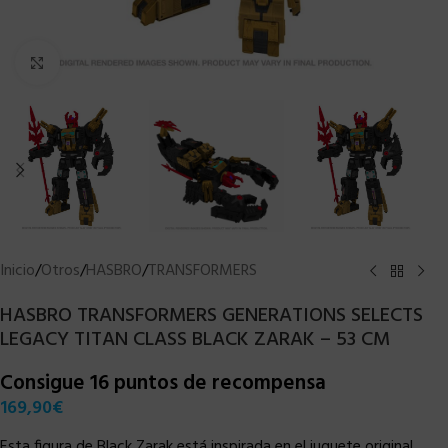
Clic para ampliar
Inicio
/
Otros
/
HASBRO
/
TRANSFORMERS
HASBRO TRANSFORMERS GENERATIONS SELECTS
LEGACY TITAN CLASS BLACK ZARAK – 53 CM
Consigue 16 puntos de recompensa
169,90
€
Esta figura de Black Zarak está inspirada en el juguete original