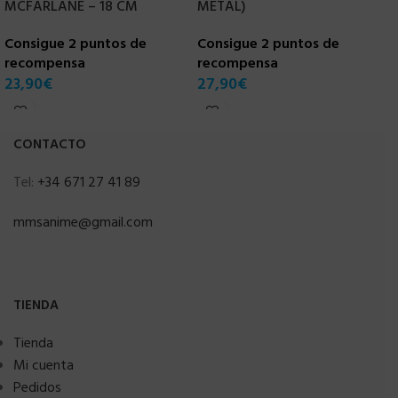
MCFARLANE – 18 CM
METAL)
C
Consigue 2 puntos de
Consigue 2 puntos de
r
recompensa
recompensa
2
23,90
€
27,90
€
CONTACTO
Tel:
+34 671 27 41 89
mmsanime@gmail.com
TIENDA
Tienda
Mi cuenta
Pedidos