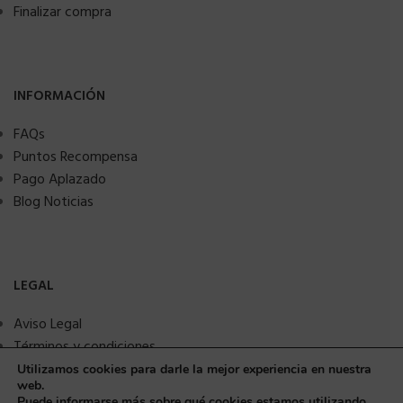
Finalizar compra
INFORMACIÓN
FAQs
Puntos Recompensa
Pago Aplazado
Blog Noticias
LEGAL
Aviso Legal
Términos y condiciones
Política de privacidad
Utilizamos cookies para darle la mejor experiencia en nuestra
web.
Política de Cookies
Puede informarse más sobre qué cookies estamos utilizando