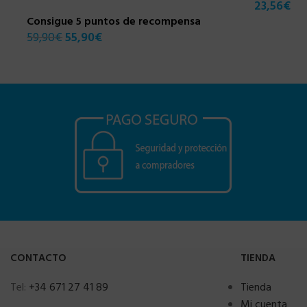
23,56
€
Consigue 5 puntos de recompensa
59,90
€
55,90
€
CONTACTO
TIENDA
Tel:
+34 671 27 41 89
Tienda
Mi cuenta