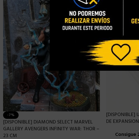
[DISPONIBLE]
-7%
DE EXPANSION
[DISPONIBLE] DIAMOND SELECT MARVEL
GALLERY AVENGERS INFINITY WAR: THOR –
Consigue 
23 CM