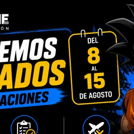
Categorías:
Iron Studios
,
Otro
Compartir:
INFORMACIÓN ADICIONAL
VALORACIONES (0)