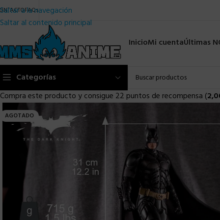
Saltar a la navegación
ONTACTO
FAQs
Saltar al contenido principal
Inicio
Mi cuenta
Últimas 
Categorías
Compra este producto y consigue 22 puntos de recompensa (
2,0
AGOTADO