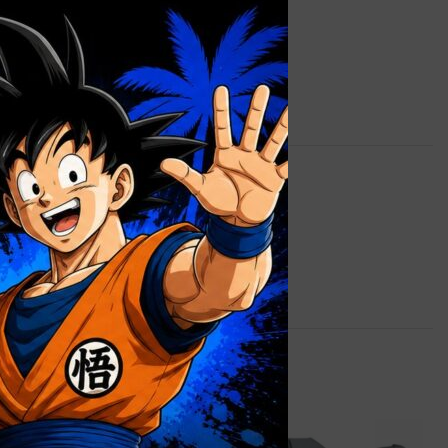
×
s
2,5 kg