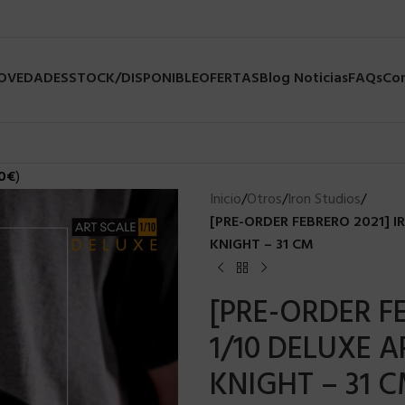
NOVEDADES
STOCK/DISPONIBLE
OFERTAS
Blog Noticias
FAQs
Co
0
€
)
Inicio
/
Otros
/
Iron Studios
/
[PRE-ORDER FEBRERO 2021] 
KNIGHT – 31 CM
[PRE-ORDER F
1/10 DELUXE 
KNIGHT – 31 