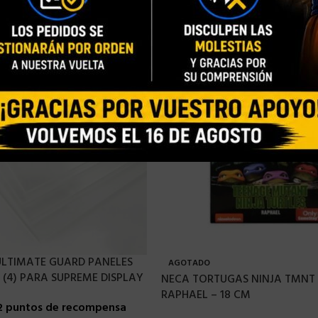
 ULTIMATE GUARD PANELES
AGOTADO
 (4) PARA SUPREME DISPLAY
NECA TORTUGAS NINJA TMNT 
RAPHAEL – 18 CM
2 puntos de recompensa