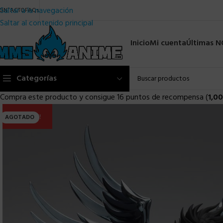
Saltar a la navegación
ONTACTO
FAQs
Saltar al contenido principal
Inicio
Mi cuenta
Últimas 
Categorías
Compra este producto y consigue 16 puntos de recompensa (
1,00
ULTIMA!!
AGOTADO