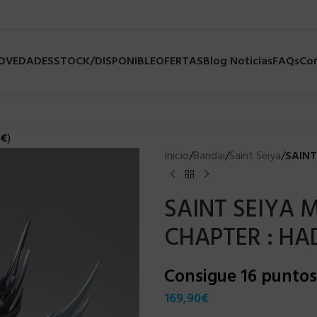
NOVEDADES
STOCK/DISPONIBLE
OFERTAS
Blog Noticias
FAQs
Co
€
)
Inicio
/
Bandai
/
Saint Seiya
/
SAINT
SAINT SEIYA 
CHAPTER : HA
Consigue 16 punto
169,90
€