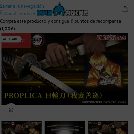
Saltar a la navegación
Saltar al contenido principal
Compra este producto y consigue 11 puntos de recompensa
(
1,00
€
)
AGOTADO
ULTIMA!!
Clic para ampliar