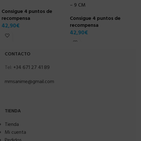
– 9 CM
G
Consigue 4 puntos de
recompensa
Consigue 4 puntos de
C
42,90
€
recompensa
r
42,90
€
1
CONTACTO
Tel:
+34 671 27 41 89
mmsanime@gmail.com
TIENDA
Tienda
Mi cuenta
Pedidos