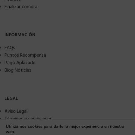
Finalizar compra
INFORMACIÓN
FAQs
Puntos Recompensa
Pago Aplazado
Blog Noticias
LEGAL
Aviso Legal
Términos y condiciones
Política de privacidad
Utilizamos cookies para darle la mejor experiencia en nuestra
web.
Política de Cookies