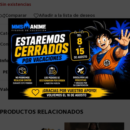
Sin existencias
Comparar
Añadir a la lista de deseos
×
Categorías:
Otros
,
Otros Fabricantes
Compartir:
Información adicional
PESO
0,6 kg
Valoraciones (0)
PRODUCTOS RELACIONADOS