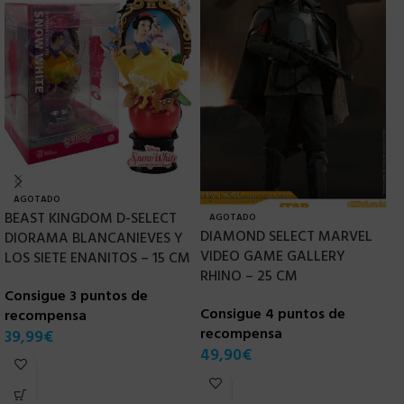
AGOTADO
BEAST KINGDOM D-SELECT
AGOTADO
DIAMOND SELECT MARVEL
H
DIORAMA BLANCANIEVES Y
VIDEO GAME GALLERY
V
LOS SIETE ENANITOS – 15 CM
RHINO – 25 CM
J
Consigue 3 puntos de
E
Consigue 4 puntos de
recompensa
recompensa
C
39,99
€
49,90
€
r
6