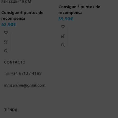
C
RE-ISSUE- 19 CM
Consigue 5 puntos de
r
Consigue 6 puntos de
recompensa
6
recompensa
59,90
€
62,90
€
CONTACTO
Tel:
+34 671 27 41 89
mmsanime@gmail.com
TIENDA