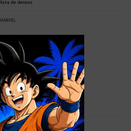
 lista de deseos
MARVEL
×