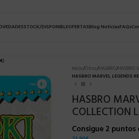
NOVEDADES
STOCK/DISPONIBLE
OFERTAS
Blog Noticias
FAQs
Co
€
)
Inicio
/
Otros
/
HASBRO
/
HASBRO 
HASBRO MARVEL LEGENDS RET
HASBRO MARV
COLLECTION L
Consigue 2 puntos
23,90
€