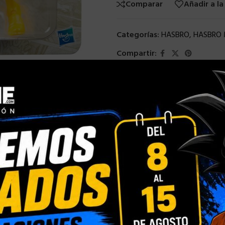
Comparar
Añadir a la
Categorías:
HASBRO
,
HASBRO 
Compartir:
INFORMACIÓN ADICIONAL
VALORACIONES (0)