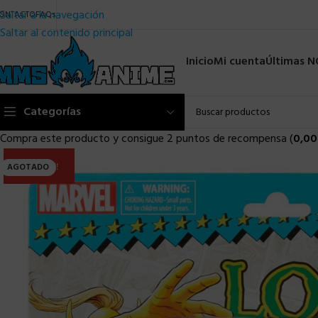
Saltar a la navegación
ONTACTO
FAQs
Saltar al contenido principal
Inicio
Mi cuenta
Últimas 
Categorías
Compra este producto y consigue 2 puntos de recompensa (
0,00
ULTIMA!!
AGOTADO