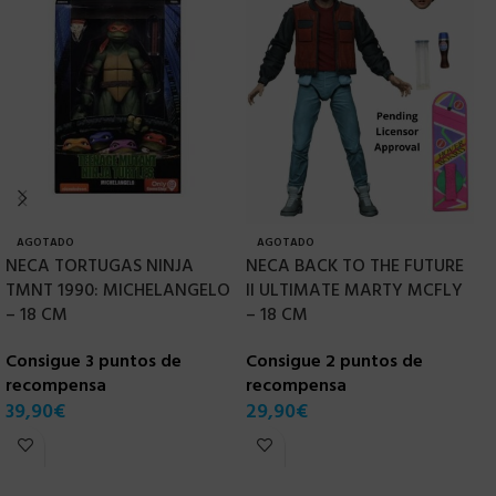
AGOTADO
AGOTADO
NECA TORTUGAS NINJA
NECA BACK TO THE FUTURE
[
TMNT 1990: MICHELANGELO
II ULTIMATE MARTY MCFLY
2
– 18 CM
– 18 CM
F
T
Consigue 3 puntos de
Consigue 2 puntos de
recompensa
recompensa
C
39,90
€
29,90
€
r
2