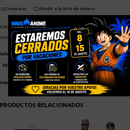
Comparar
Añadir a la lista de deseos
×
Categorías:
NECA
,
Neca 1/12
Compartir:
Información adicional
PESO
1 kg
Valoraciones (0)
PRODUCTOS RELACIONADOS