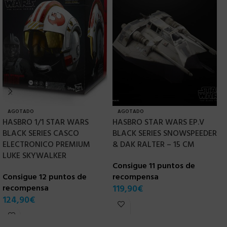
AGOTADO
AGOTADO
HASBRO 1/1 STAR WARS
HASBRO STAR WARS EP.V
H
BLACK SERIES CASCO
BLACK SERIES SNOWSPEEDER
1
ELECTRONICO PREMIUM
& DAK RALTER – 15 CM
E
LUKE SKYWALKER
Consigue 11 puntos de
C
Consigue 12 puntos de
recompensa
r
recompensa
119,90
€
1
124,90
€