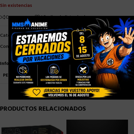
Sin existencias
Comparar
Añadir a la lista de deseos
×
Categorías:
HASBRO
,
HASBRO MARVEL
Compartir:
Información adicional
PESO
0,9 kg
PRODUCTOS RELACIONADOS