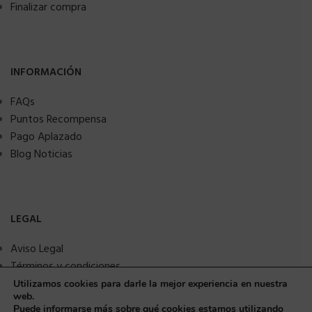
Finalizar compra
INFORMACIÓN
FAQs
Puntos Recompensa
Pago Aplazado
Blog Noticias
LEGAL
Aviso Legal
Términos y condiciones
Política de privacidad
Utilizamos cookies para darle la mejor experiencia en nuestra
web.
Política de Cookies
Puede informarse más sobre qué cookies estamos utilizando