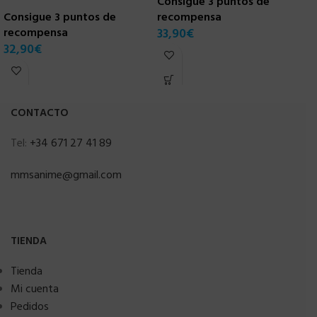
Consigue 3 puntos de
C
Consigue 3 puntos de
recompensa
r
recompensa
33,90
€
3
32,90
€
CONTACTO
Tel:
+34 671 27 41 89
mmsanime@gmail.com
TIENDA
Tienda
Mi cuenta
Pedidos