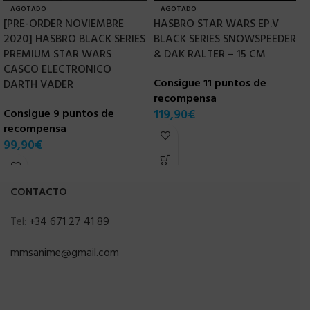
AGOTADO
AGOTADO
[PRE-ORDER NOVIEMBRE
HASBRO STAR WARS EP.V
H
2020] HASBRO BLACK SERIES
BLACK SERIES SNOWSPEEDER
V
PREMIUM STAR WARS
& DAK RALTER – 15 CM
F
CASCO ELECTRONICO
Consigue 11 puntos de
C
DARTH VADER
recompensa
r
Consigue 9 puntos de
119,90
€
1
recompensa
99,90
€
CONTACTO
Tel:
+34 671 27 41 89
mmsanime@gmail.com