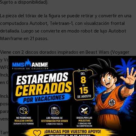
Sujeto a disponibilidad).
La pieza del tórax de la figura se puede retirar y convertir en una
computadora Autobot, Teletraan-1, con visualización frontal
detallada. Luego se convierte en modo robot de lujo Autobot
Mainframe en 21 pasos.
Viene con 2 discos dorados inspirados en Beast Wars (Voyager
×
y Vok). Ambos discos caben en las manos de la figura Dinobot
WFC-K18 (se vende por separado. Sujeto a disponibilidad).
Incluye 6 efectos de combate y un accesorio Sky Spy inspirado
en G1 que se puede colocar sobre la figura en modo Teletraan-1.
Incluye una tarjeta de disco dorado que revela un destino
posible de un personaje clave. ¡Colecciona otras figuras Kingdom
para revelar los 3 destinos posibles de cada personaje! (Se
venden por separado; sujeto a disponibilidad).
Tamaño aprox. 48 cm.