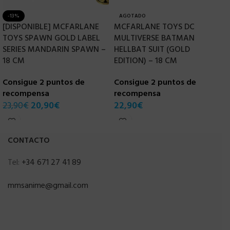
-13%
AGOTADO
[DISPONIBLE] MCFARLANE
MCFARLANE TOYS DC
M
TOYS SPAWN GOLD LABEL
MULTIVERSE BATMAN
W
SERIES MANDARIN SPAWN –
HELLBAT SUIT (GOLD
–
18 CM
EDITION) – 18 CM
C
Consigue 2 puntos de
Consigue 2 puntos de
r
recompensa
recompensa
2
23,90
€
20,90
€
22,90
€
CONTACTO
Tel:
+34 671 27 41 89
mmsanime@gmail.com