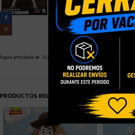
Facebook
Instagram
Figura articulada de ´G.I. Joe´ con accesorios, tamaño aprox. 30 c
PRODUCTOS RELACIONADOS