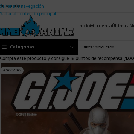
Saltar a la navegación
ONTACTO
FAQs
Saltar al contenido principal
Inicio
Mi cuenta
Últimas 
Categorías
Compra este producto y consigue 18 puntos de recompensa (
1,00
AGOTADO