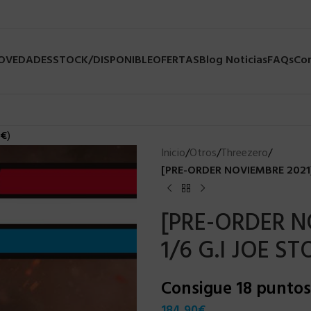
NOVEDADES
STOCK/DISPONIBLE
OFERTAS
Blog Noticias
FAQs
Co
€
)
Inicio
/
Otros
/
Threezero
/
[PRE-ORDER NOVIEMBRE 2021
[PRE-ORDER N
1/6 G.I JOE 
Consigue 18 punto
184,90
€