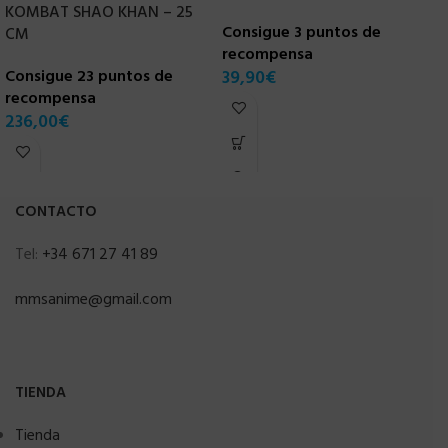
KOMBAT SHAO KHAN – 25
Consigue 3 puntos de
C
CM
recompensa
r
Consigue 23 puntos de
39,90
€
7
recompensa
236,00
€
CONTACTO
Tel:
+34 671 27 41 89
mmsanime@gmail.com
TIENDA
Tienda