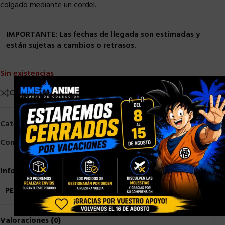
colgado mediante un cordel.
IMPORTANTE: Las fechas de llegada son estimadas y
están sujetas a cambios o retrasos.
Sin existencias
×
Comparar
Añadir a la lista de deseos
Categorías:
DOCTOR COLLECTOR
,
Otros
Compartir:
Información adicional
PESO
1,5 kg
Valoraciones (0)