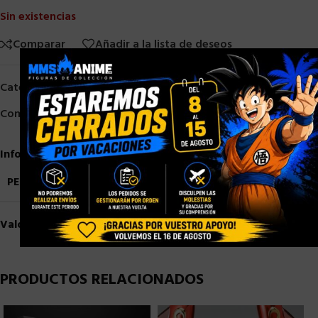
Sin existencias
Comparar
Añadir a la lista de deseos
×
Categorías:
HASBRO
,
TRANSFORMERS
Compartir:
Información adicional
PESO
1,5 kg
Valoraciones (0)
PRODUCTOS RELACIONADOS