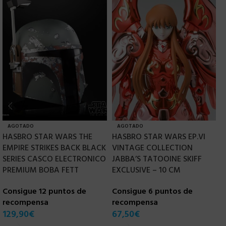
AGOTADO
AGOTADO
HASBRO STAR WARS THE
HASBRO STAR WARS EP.VI
EMPIRE STRIKES BACK BLACK
VINTAGE COLLECTION
H
SERIES CASCO ELECTRONICO
JABBA’S TATOOINE SKIFF
B
PREMIUM BOBA FETT
EXCLUSIVE – 10 CM
P
Consigue 12 puntos de
Consigue 6 puntos de
C
recompensa
recompensa
r
129,90
€
67,50
€
3