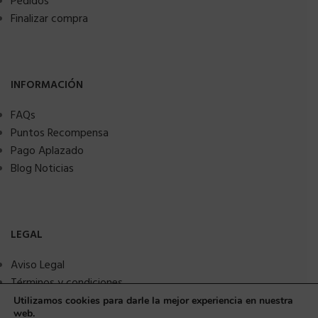
Pedidos
Finalizar compra
INFORMACIÓN
FAQs
Puntos Recompensa
Pago Aplazado
Blog Noticias
LEGAL
Aviso Legal
Términos y condiciones
Política de privacidad
Utilizamos cookies para darle la mejor experiencia en nuestra
web.