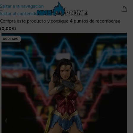
Saltar a la navegación
Saltar al contenido principal
Compra este producto y consigue 4 puntos de recompensa
(
0,00
€
)
AGOTADO