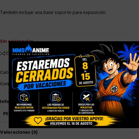
También incluye una base soporte para exposición.
Sin existencias
×
Comparar
Añadir a la lista de deseos
Categorías:
Bandai
,
Marvel / DC
,
S. H. Figuarts
Compartir:
Información adicional
PESO
0,7 kg
Valoraciones (0)