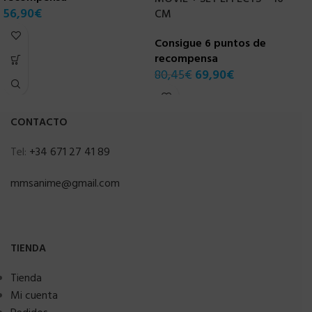
56,90
€
CM
C
Consigue 6 puntos de
r
recompensa
6
80,45
€
69,90
€
CONTACTO
Tel:
+34 671 27 41 89
mmsanime@gmail.com
TIENDA
Tienda
Mi cuenta