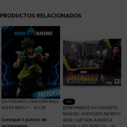
PRODUCTOS RELACIONADOS
S.H FIGUARTS DRAGON BALL
-13%
SUPER BROLY – 19 CM
[DISPONIBLE] S.H FIGUARTS
[
MARVEL AVENGERS INFINITY
2
Consigue 5 puntos de
WAR CAPTAIN AMERICA
D
recompensa
MOVIE + SET EFFECTS – 16
R