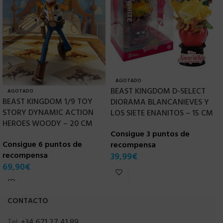
AGOTADO
BEAST KINGDOM D-SELECT
AGOTADO
BEAST KINGDOM 1/9 TOY
D
DIORAMA BLANCANIEVES Y
STORY DYNAMIC ACTION
V
LOS SIETE ENANITOS – 15 CM
HEROES WOODY – 20 CM
R
Consigue 3 puntos de
Consigue 6 puntos de
C
recompensa
recompensa
r
39,99
€
69,90
€
4
CONTACTO
Tel:
+34 671 27 41 89