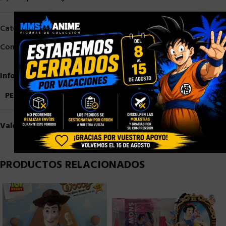
×
Categorías:
Otros
,
Otros Fabricantes
Compartir:
Información adicional
PESO
1,5 kg
Valoraciones (0)
PRODUCTOS RELACIONADOS