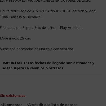
ESTA FIGURA ESTARA DISPONIBLE EN OCTUBRE DE 2020.
Figura articulada de AERITH GAINSBOROUGH del videojuego
´Final Fantasy VII Remake´.
Fabricada por Square Enix de la línea ´Play Arts Kai´.
Mide aprox. 25 cm.
Viene con accesorios en una caja con ventana.
IMPORTANTE: Las fechas de llegada son estimadas y
están sujetas a cambios o retrasos.
Sin existencias
Comparar
Añadir a la lista de deseos