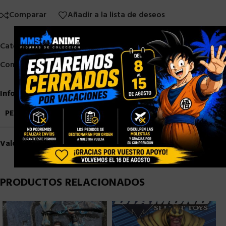
Comparar
Añadir a la lista de deseos
×
Categorías:
Diamond Select
,
Otros
Compartir:
Información adicional
PESO
1,5 kg
Valoraciones (0)
PRODUCTOS RELACIONADOS