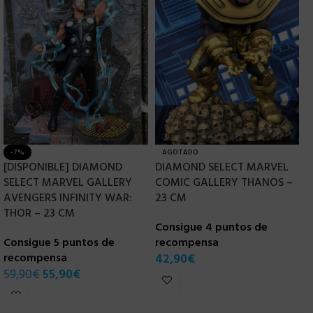
-7%
AGOTADO
[DISPONIBLE] DIAMOND
DIAMOND SELECT MARVEL
D
SELECT MARVEL GALLERY
COMIC GALLERY THANOS –
V
AVENGERS INFINITY WAR:
23 CM
R
THOR – 23 CM
Consigue 4 puntos de
C
Consigue 5 puntos de
recompensa
r
recompensa
42,90
€
4
59,90
€
55,90
€