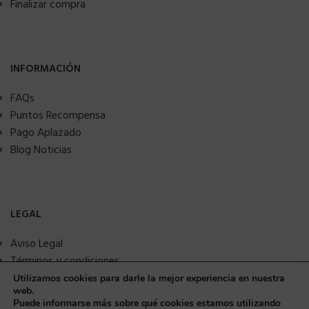
Finalizar compra
INFORMACIÓN
FAQs
Puntos Recompensa
Pago Aplazado
Blog Noticias
LEGAL
Aviso Legal
Términos y condiciones
Política de privacidad
Utilizamos cookies para darle la mejor experiencia en nuestra
web.
Política de Cookies
Puede informarse más sobre qué cookies estamos utilizando