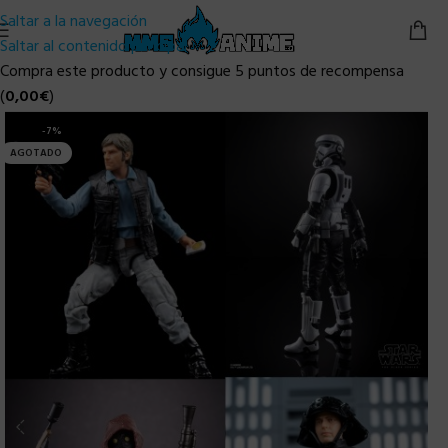
Saltar a la navegación
Saltar al contenido principal
Compra este producto y consigue 5 puntos de recompensa
(
0,00
€
)
-7%
AGOTADO