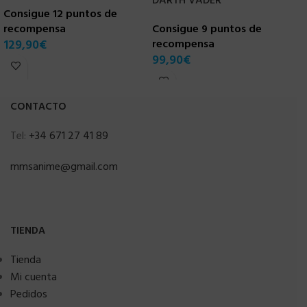
DARTH VADER
Consigue 12 puntos de
r
recompensa
Consigue 9 puntos de
1
129,90
€
recompensa
99,90
€
CONTACTO
Tel:
+34 671 27 41 89
mmsanime@gmail.com
TIENDA
Tienda
Mi cuenta
Pedidos