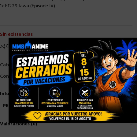
1x E1229 Jawa (Episode IV)
Sin existencias
×
Comparar
Añadir a la lista de deseos
Categorías:
HASBRO
,
HASBRO STAR WARS
Compartir:
Información adicional
PESO
1,5 kg
Valoraciones (0)