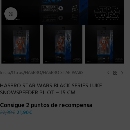
Clic para ampliar
Inicio
/
Otros
/
HASBRO
/
HASBRO STAR WARS
HASBRO STAR WARS BLACK SERIES LUKE
SNOWSPEEDER PILOT – 15 CM
Consigue 2 puntos de recompensa
22,90
€
21,90
€