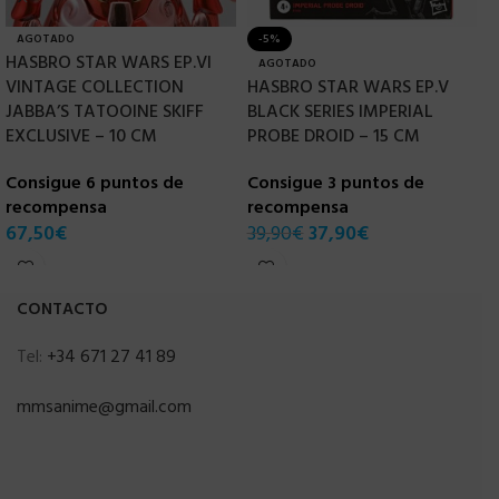
AGOTADO
-5%
HASBRO STAR WARS EP.VI
H
AGOTADO
VINTAGE COLLECTION
HASBRO STAR WARS EP.V
F
JABBA’S TATOOINE SKIFF
BLACK SERIES IMPERIAL
EXCLUSIVE – 10 CM
PROBE DROID – 15 CM
C
Consigue 6 puntos de
Consigue 3 puntos de
r
recompensa
recompensa
1
67,50
€
39,90
€
37,90
€
CONTACTO
Tel:
+34 671 27 41 89
mmsanime@gmail.com