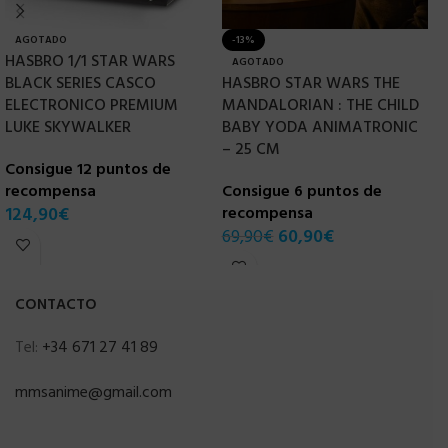
AGOTADO
-13%
HASBRO 1/1 STAR WARS
H
AGOTADO
BLACK SERIES CASCO
HASBRO STAR WARS THE
B
ELECTRONICO PREMIUM
MANDALORIAN : THE CHILD
&
LUKE SKYWALKER
BABY YODA ANIMATRONIC
C
– 25 CM
Consigue 12 puntos de
r
recompensa
Consigue 6 puntos de
1
124,90
€
recompensa
69,90
€
60,90
€
CONTACTO
Tel:
+34 671 27 41 89
mmsanime@gmail.com