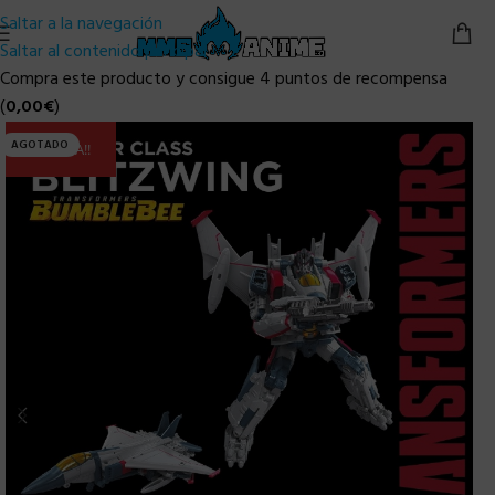
Saltar a la navegación
Saltar al contenido principal
Compra este producto y consigue 4 puntos de recompensa
(
0,00
€
)
AGOTADO
ULTIMA!!