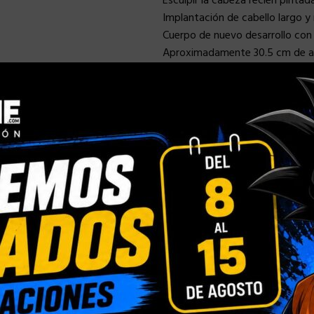
Esculpir la cabeza recién pintad
Implantación de cabello largo y
Cuerpo de nuevo desarrollo con
Aproximadamente 30.5 cm de a
La armadura dorada y las alas d
dorada para mejorar los efectos 
Dos (2) conjuntos de alas de ar
Un (1) juego de alas desplegada
(aproximadamente 67 cm de an
Un (1) conjunto de alas de arma
Seis (6) piezas de manos interc
Un (1) par de puños
Un (1) par de manos relajadas
Un (1) par de manos para sostene
Cada cabeza esculpida está esp
Disfraz:
Una (1) armadura dorada de W