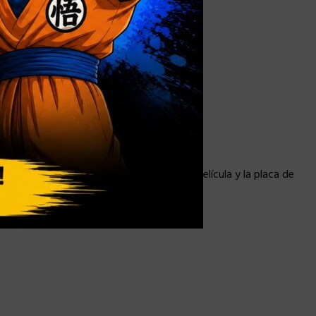
ntación plateadas
lor dorado metálico
 dorado (lazo de la verdad)
dorado (ponible en la cabeza esculpida)
ialmente diseñado con el logotipo de la película y la placa de
les