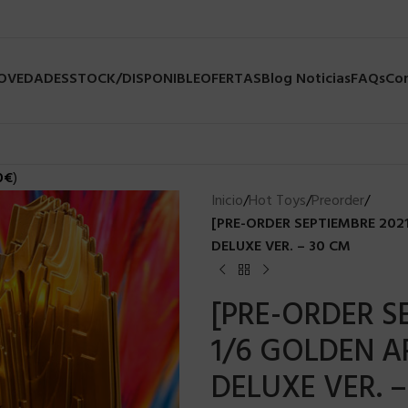
NOVEDADES
STOCK/DISPONIBLE
OFERTAS
Blog Noticias
FAQs
Co
0
€
)
Inicio
/
Hot Toys
/
Preorder
/
[PRE-ORDER SEPTIEMBRE 20
DELUXE VER. – 30 CM
[PRE-ORDER S
1/6 GOLDEN
DELUXE VER. –