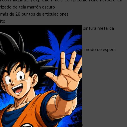
a con maquillaje y expresión facial con precisión cinematográfica
 rizado de tela marrón oscuro
 más de 28 puntos de articulaciones.
lto
e la armadura se aplican especialmente con pintura metálica
×
brillantes
madura intercambiables que incluyen:
s con articulación para el modo de vuelo y el modo de espera
cho) ***
dura en modo neutral
ambiables que incluyen:
r el lazo de la verdad
ecialmente pintada a mano.
onder Woman recién adaptada y estampada