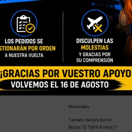
Un (1) par de pulseras de prese
Un (1) par de botas de tacón co
Armas
Una (1) pieza de cuerda de color
Accesorios:
Un (1) casco metálico de color 
Soporte de figura dinámica espec
identificación del personaje
Detalles y dimensiones adiciona
Materiales
Tamaño del producto
Altura: 12 “(304.8 mm) | *