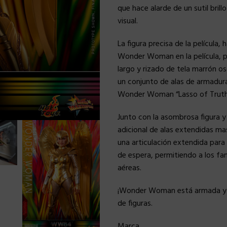
que hace alarde de un sutil bril
visual.
La figura precisa de la películ
Wonder Woman en la película, pr
largo y rizado de tela marrón 
un conjunto de alas de armadura
Wonder Woman “Lasso of Truth” 
Junto con la asombrosa figura y 
adicional de alas extendidas m
una articulación extendida par
de espera, permitiendo a los f
aéreas.
¡Wonder Woman está armada y lis
de figuras.
Marca