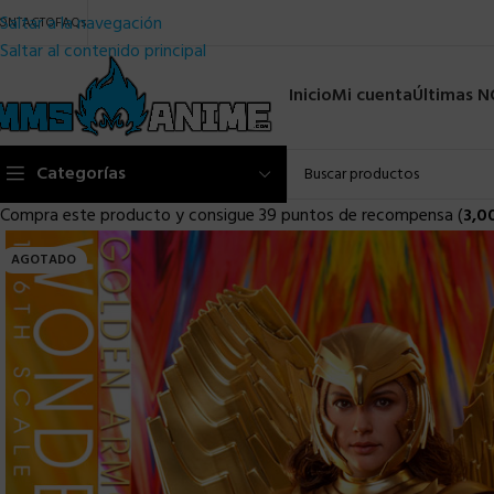
Saltar a la navegación
ONTACTO
FAQs
Saltar al contenido principal
Inicio
Mi cuenta
Últimas 
Categorías
Compra este producto y consigue 39 puntos de recompensa (
3,0
AGOTADO