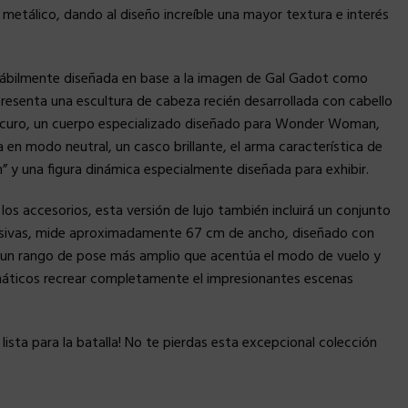
lo metálico, dando al diseño increíble una mayor textura e interés
a, hábilmente diseñada en base a la imagen de Gal Gadot como
esenta una escultura de cabeza recién desarrollada con cabello
oscuro, un cuerpo especializado diseñado para Wonder Woman,
 en modo neutral, un casco brillante, el arma característica de
y una figura dinámica especialmente diseñada para exhibir.
los accesorios, esta versión de lujo también incluirá un conjunto
asivas, mide aproximadamente 67 cm de ancho, diseñado con
a un rango de pose más amplio que acentúa el modo de vuelo y
anáticos recrear completamente el impresionantes escenas
ta para la batalla! No te pierdas esta excepcional colección