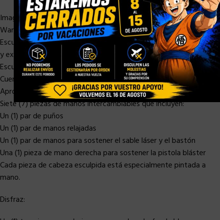
Imagen auténtica y detallada de Daisy Ridley como Rey en Star
Wars: The Rise of Skywalker
Escultura de cabeza recientemente desarrollada con maquillaje
y expresión facial de alta precisión.
Escultura detallada del cabello del peinado icónico de Rey
Cuerpo con más de 28 puntos de articulaciones.
Aproximadamente 28 cm de alto
Siete (7) piezas de manos intercambiables que incluyen:
Un (1) par de puños
Un (1) par de manos relajadas
Un (1) par de manos para sostener el sable láser y el bastón
Una (1) pieza de mano derecha para sostener la pistola bláster
Cada pieza de cabeza esculpida está especialmente pintada a
mano.
Disfraz: