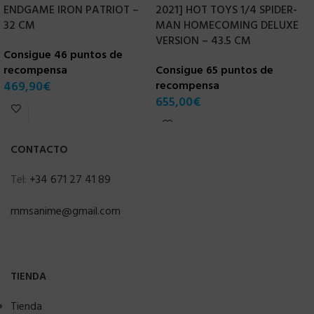
ENDGAME IRON PATRIOT –
2021] HOT TOYS 1/4 SPIDER-
E
32 CM
MAN HOMECOMING DELUXE
T
VERSION – 43.5 CM
Consigue 46 puntos de
C
recompensa
Consigue 65 puntos de
r
469,90
€
recompensa
2
655,00
€
CONTACTO
Tel:
+34 671 27 41 89
mmsanime@gmail.com
TIENDA
Tienda