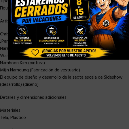
Tipo
Figura de la sexta escala
Artistas
Chris Wooten (Esculpir)
JPark (esculpir)
Narae (esculpir)
Wan Lee (pintura)
Namhoon Kim (pintura)
Mijin Namgung (Fabricación de vestuario)
El equipo de diseño y desarrollo de la sexta escala de Sideshow
(desarrollo) (diseño)
Detalles y dimensiones adicionales
Materiales
Tela, Plástico