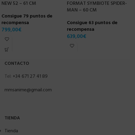
NEW 52 – 61 CM
FORMAT SYMBIOTE SPIDER-
–
MAN – 60 CM
Consigue 79 puntos de
C
recompensa
Consigue 63 puntos de
r
799,00
€
recompensa
3
639,00
€
CONTACTO
Tel:
+34 671 27 41 89
mmsanime@gmail.com
TIENDA
Tienda