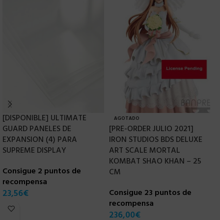
[DISPONIBLE] ULTIMATE
AGOTADO
GUARD PANELES DE
[PRE-ORDER JULIO 2021]
H
EXPANSION (4) PARA
IRON STUDIOS BDS DELUXE
1
SUPREME DISPLAY
ART SCALE MORTAL
E
KOMBAT SHAO KHAN – 25
Consigue 2 puntos de
C
CM
recompensa
r
23,56
€
Consigue 23 puntos de
1
recompensa
236,00
€