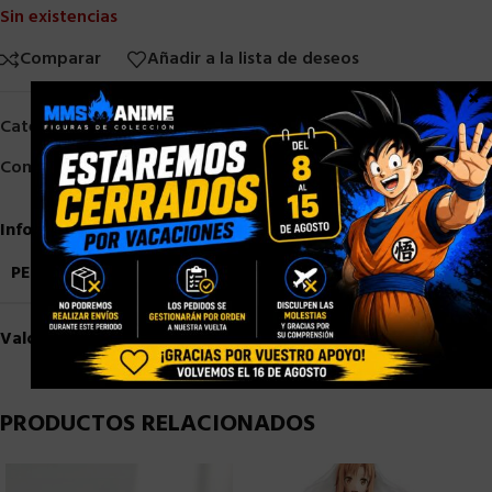
Sin existencias
Comparar
Añadir a la lista de deseos
×
Categorías:
MAFEX
,
Otros
Compartir:
Información adicional
PESO
1,5 kg
Valoraciones (0)
PRODUCTOS RELACIONADOS