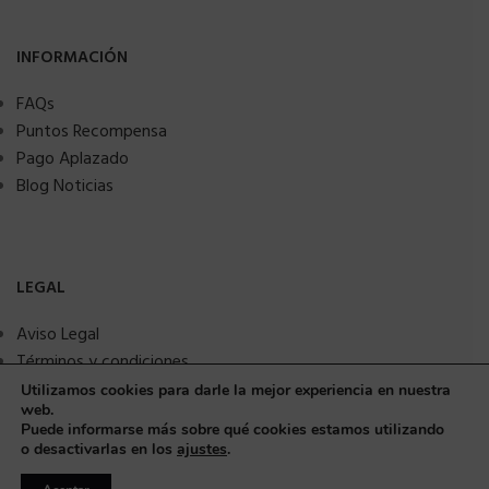
INFORMACIÓN
FAQs
Puntos Recompensa
Pago Aplazado
Blog Noticias
LEGAL
Aviso Legal
Términos y condiciones
Política de privacidad
Utilizamos cookies para darle la mejor experiencia en nuestra
web.
Política de Cookies
Puede informarse más sobre qué cookies estamos utilizando
Seguridad y protección a compradores
o desactivarlas en los
ajustes
.