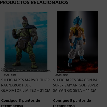
PRODUCTOS RELACIONADOS
AGOTADO
AGOTADO
S.H FIGUARTS MARVEL THOR
S.H FIGUARTS DRAGON BALL
S
RAGNAROK HULK
SUPER SAIYAN GOD SUPER
A
GLADIATOR LIMITED – 21 CM
SAIYAN GOGETA – 14 CM
C
Consigue 11 puntos de
Consigue 5 puntos de
r
recompensa
recompensa
6