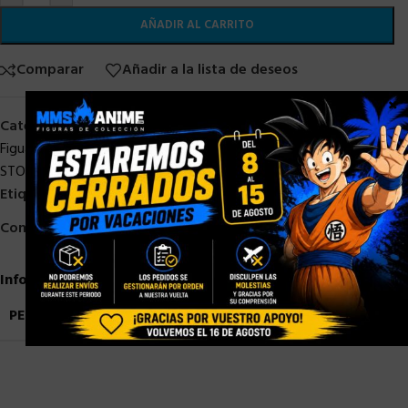
AÑADIR AL CARRITO
Comparar
Añadir a la lista de deseos
×
Categorías:
Bandai
,
DRAGON BALL
,
DRAGON BALL STOCK
,
S. H.
Figuarts
,
SH Figuarts Dragon Ball
,
SHF DRAGON BALL
,
STOCK/DISPONIBLE
Etiquetas:
Dragon Ball Super Hero
,
Goku
Compartir:
Información adicional
PESO
0,9 kg