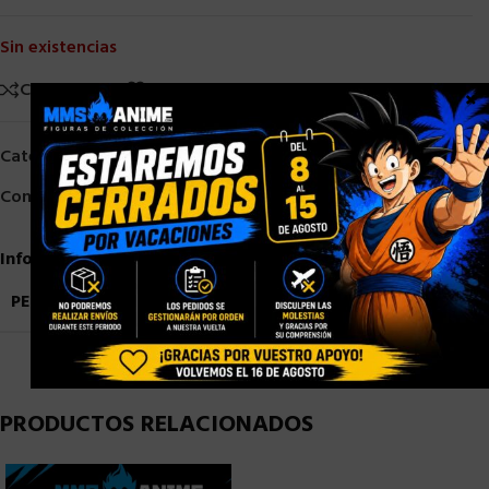
Sin existencias
Comparar
Añadir a la lista de deseos
×
Categorías:
Bandai
,
Otros Figuarts
,
PRE-ORDER
,
S. H. Figuarts
Compartir:
Información adicional
PESO
0,9 kg
PRODUCTOS RELACIONADOS