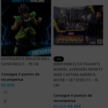
S.H FIGUARTS DRAGON BALL
-13%
SUPER BROLY – 19 CM
[DISPONIBLE] S.H FIGUARTS
[
MARVEL AVENGERS INFINITY
2
Consigue 5 puntos de
WAR CAPTAIN AMERICA
D
recompensa
MOVIE + SET EFFECTS – 16
R
56,90
€
CM
C
Consigue 6 puntos de
r
recompensa
6
80,45
€
69,90
€