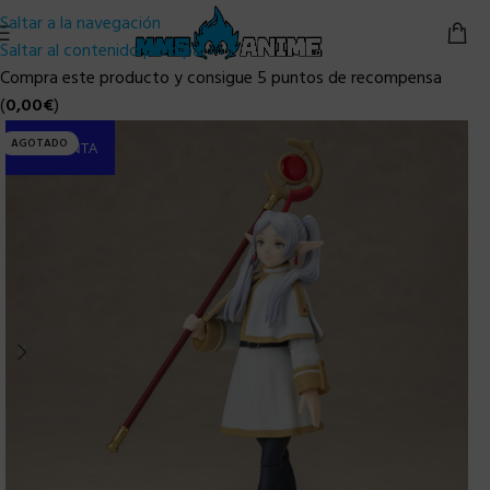
Saltar a la navegación
Saltar al contenido principal
Compra este producto y consigue 5 puntos de recompensa
(
0,00
€
)
AGOTADO
PRE-VENTA