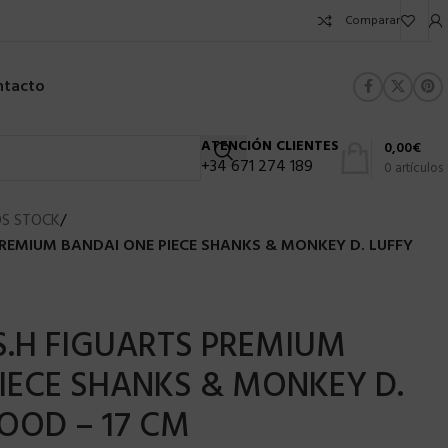
Comparar
ntacto
ATENCIÓN CLIENTES
0,00
€
+34 671 274 189
0
artículos
S STOCK
/
 PREMIUM BANDAI ONE PIECE SHANKS & MONKEY D. LUFFY
 S.H FIGUARTS PREMIUM
IECE SHANKS & MONKEY D.
OOD – 17 CM