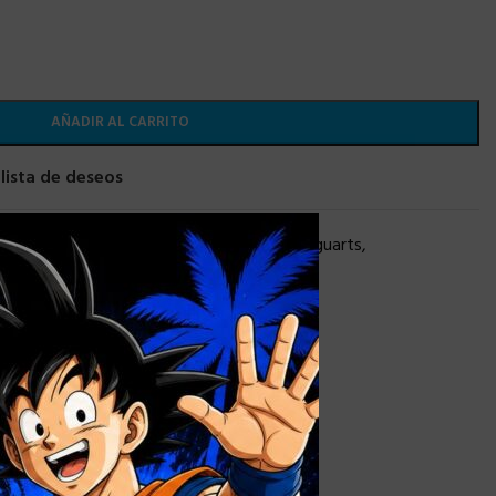
AÑADIR AL CARRITO
 lista de deseos
×
IME
,
Otros Figuarts
,
OTROS STOCK
,
S. H. Figuarts
,