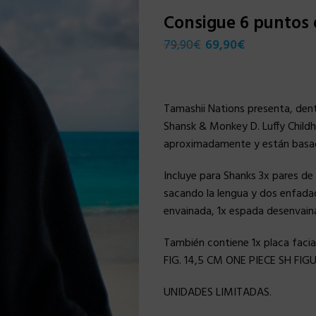
Consigue 6 puntos
79,90
€
69,90
€
Tamashii Nations presenta, dentr
Shansk & Monkey D. Luffy Childh
aproximadamente y están basada
Incluye para Shanks 3x pares de 
sacando la lengua y dos enfadad
envainada, 1x espada desenvaina
También contiene 1x placa fac
FIG. 14,5 CM ONE PIECE SH FIGU
UNIDADES LIMITADAS.