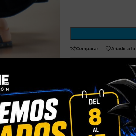
Comparar
Añadir a la
Categorías:
Bandai
,
OTROS AN
STOCK/DISPONIBLE
Compartir: