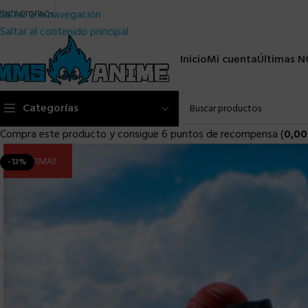
Saltar a la navegación
ONTACTO
FAQs
Saltar al contenido principal
Inicio
Mi cuenta
Últimas 
Categorías
Compra este producto y consigue 6 puntos de recompensa (
0,00
ULTIMA!!
-13%