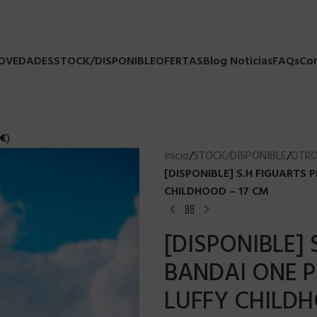
NOVEDADES
STOCK/DISPONIBLE
OFERTAS
Blog Noticias
FAQs
Co
€
)
Inicio
/
STOCK/DISPONIBLE
/
OTRO
[DISPONIBLE] S.H FIGUARTS
CHILDHOOD – 17 CM
[DISPONIBLE]
BANDAI ONE P
LUFFY CHILDH