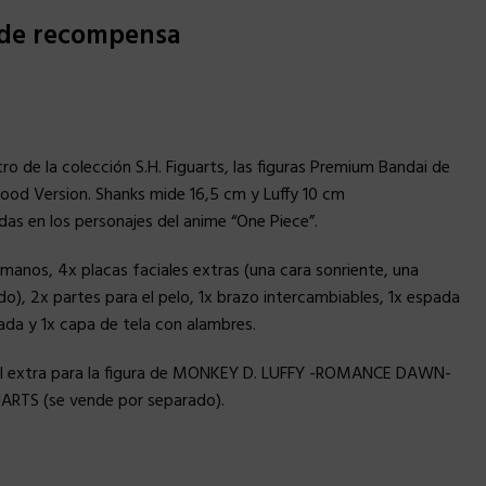
 de recompensa
o de la colección S.H. Figuarts, las figuras Premium Bandai de
ood Version. Shanks mide 16,5 cm y Luffy 10 cm
s en los personajes del anime “One Piece”.
manos, 4x placas faciales extras (una cara sonriente, una
o), 2x partes para el pelo, 1x brazo intercambiables, 1x espada
da y 1x capa de tela con alambres.
ial extra para la figura de MONKEY D. LUFFY -ROMANCE DAWN-
ARTS (se vende por separado).