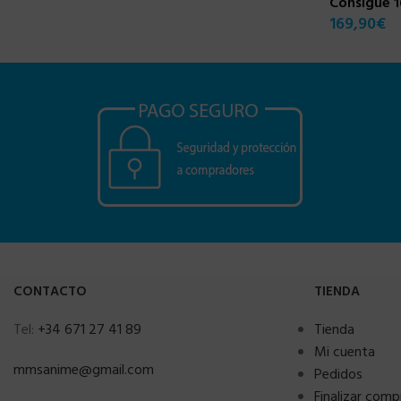
Consigue 
169,90
€
CONTACTO
TIENDA
Tel:
+34 671 27 41 89
Tienda
Mi cuenta
mmsanime@gmail.com
Pedidos
Finalizar comp