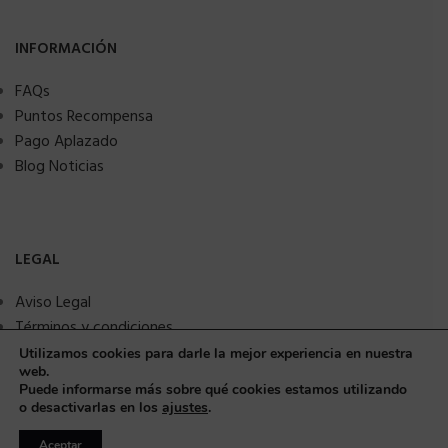
INFORMACIÓN
FAQs
Puntos Recompensa
Pago Aplazado
Blog Noticias
LEGAL
Aviso Legal
Términos y condiciones
Política de privacidad
Utilizamos cookies para darle la mejor experiencia en nuestra
web.
Política de Cookies
Puede informarse más sobre qué cookies estamos utilizando
Seguridad y protección a compradores
o desactivarlas en los
ajustes
.
Aceptar