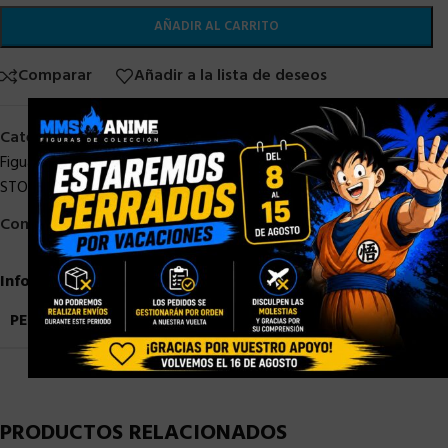
AÑADIR AL CARRITO
Comparar
Añadir a la lista de deseos
×
Categorías:
Bandai
,
DRAGON BALL
,
DRAGON BALL STOCK
,
S. H.
Figuarts
,
SH Figuarts Dragon Ball
,
SHF DRAGON BALL
,
STOCK/DISPONIBLE
Compartir:
Información adicional
PESO
0,9 kg
PRODUCTOS RELACIONADOS