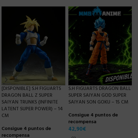
[DISPONIBLE] S.H FIGUARTS
S.H FIGUARTS DRAGON BALL
DRAGON BALL Z SUPER
SUPER SAIYAN GOD SUPER
S
SAIYAN TRUNKS (INFINITE
SAIYAN SON GOKU – 15 CM
T
LATENT SUPER POWER) – 14
Consigue 4 puntos de
C
CM
recompensa
r
Consigue 4 puntos de
42,90
€
7
recompensa