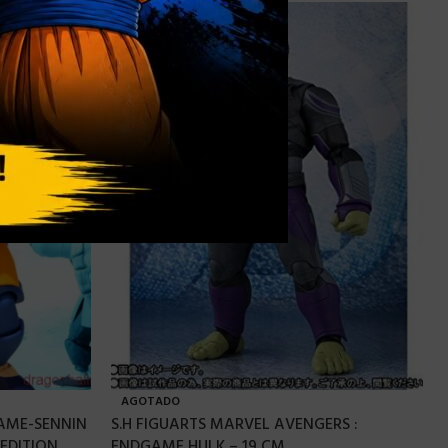
AGOTADO
KAME-SENNIN
S.H FIGUARTS MARVEL AVENGERS :
EDITION
ENDGAME HULK – 19 CM