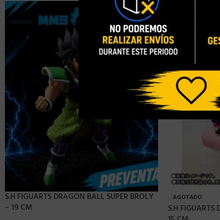
S.H FIGUARTS DRAGON BALL SUPER BROLY
AGOTADO
– 19 CM
S.H FIGUARTS 
15 CM