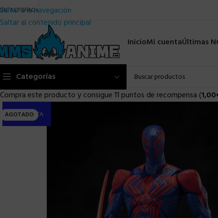
Saltar a la navegación
ONTACTO
FAQs
Saltar al contenido principal
Inicio
Mi cuenta
Últimas 
Categorías
Compra este producto y consigue 11 puntos de recompensa (
1,00
PRE-VENTA
AGOTADO