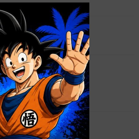
×
 lista de deseos
C
,
PRE-ORDER
,
S. H. Figuarts
0,9 kg