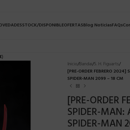
NOVEDADES
STOCK/DISPONIBLE
OFERTAS
Blog Noticias
FAQs
Co
€
)
Inicio
/
Bandai
/
S. H. Figuarts
/
[PRE-ORDER FEBRERO 2024] S
SPIDER-MAN 2099 – 18 CM
[PRE-ORDER F
SPIDER-MAN: 
SPIDER-MAN 2