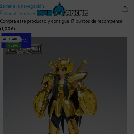
Saltar a la navegación
Saltar al contenido principal
Compra este producto y consigue 17 puntos de recompensa
(
1,00
€
)
AGOTADO
PRE-VENTA
NUEVO