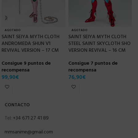
AGOTADO
AGOTADO
SAINT SEIYA MYTH CLOTH
SAINT SEIYA MYTH CLOTH
S
ANDROMEDA SHUN V1
STEEL SAINT SKYCLOTH SHO
M
REVIVAL VERSION – 17 CM
VERSION REVIVAL – 16 CM
S
Consigue 9 puntos de
Consigue 7 puntos de
C
recompensa
recompensa
r
99,90
€
76,90
€
8
CONTACTO
Tel:
+34 671 27 41 89
mmsanime@gmail.com