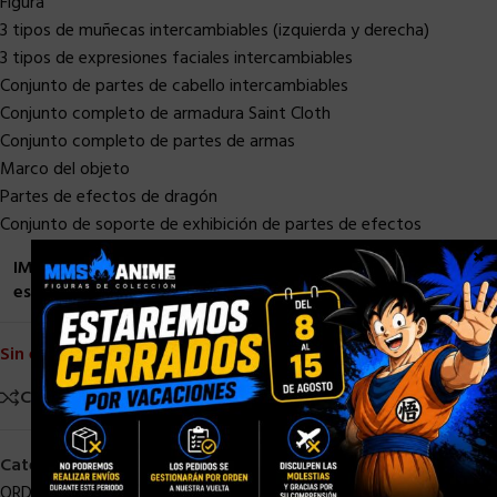
Figura
3 tipos de muñecas intercambiables (izquierda y derecha)
3 tipos de expresiones faciales intercambiables
Conjunto de partes de cabello intercambiables
Conjunto completo de armadura Saint Cloth
Conjunto completo de partes de armas
Marco del objeto
Partes de efectos de dragón
Conjunto de soporte de exhibición de partes de efectos
×
IMPORTANTE: Las fechas de llegada son estimadas y
están sujetas a cambios o retrasos.
Sin existencias
Comparar
Añadir a la lista de deseos
Categorías:
Bandai
,
Myth Cloth EX
,
OTROS ANIME
,
PRE-
ORDER
,
Saint Seiya