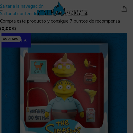
Saltar a la navegación
Saltar al contenido principal
Compra este producto y consigue 7 puntos de recompensa
(
0,00
€
)
AGOTADO
PRE-VENTA