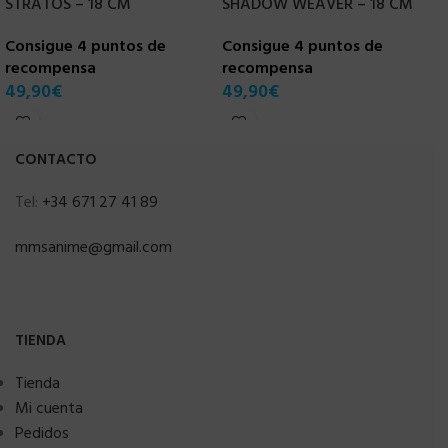
STRATOS – 18 CM
SHADOW WEAVER – 18 CM
M
Consigue 4 puntos de
Consigue 4 puntos de
C
recompensa
recompensa
r
49,90
€
49,90
€
5
CONTACTO
Tel:
+34 671 27 41 89
mmsanime@gmail.com
TIENDA
Tienda
Mi cuenta
Pedidos