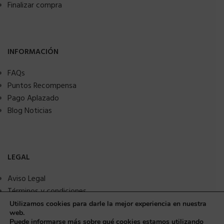
Finalizar compra
INFORMACIÓN
FAQs
Puntos Recompensa
Pago Aplazado
Blog Noticias
LEGAL
Aviso Legal
Términos y condiciones
Política de privacidad
Utilizamos cookies para darle la mejor experiencia en nuestra
web.
Política de Cookies
Puede informarse más sobre qué cookies estamos utilizando