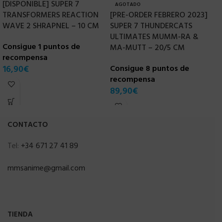
[DISPONIBLE] SUPER 7
AGOTADO
TRANSFORMERS REACTION
[PRE-ORDER FEBRERO 2023]
S
WAVE 2 SHRAPNEL – 10 CM
SUPER 7 THUNDERCATS
U
ULTIMATES MUMM-RA &
K
Consigue 1 puntos de
MA-MUTT – 20/5 CM
recompensa
C
16,90
€
Consigue 8 puntos de
r
recompensa
4
89,90
€
CONTACTO
Tel:
+34 671 27 41 89
mmsanime@gmail.com
TIENDA