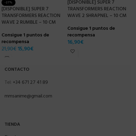
[DISPONIBLE] SUPER 7
-27%
[DISPONIBLE] SUPER 7
TRANSFORMERS REACTION
S
TRANSFORMERS REACTION
WAVE 2 SHRAPNEL – 10 CM
R
WAVE 2 RUMBLE – 10 CM
–
Consigue 1 puntos de
Consigue 1 puntos de
recompensa
C
recompensa
16,90
€
r
21,90
€
15,90
€
2
CONTACTO
Tel:
+34 671 27 41 89
mmsanime@gmail.com
TIENDA