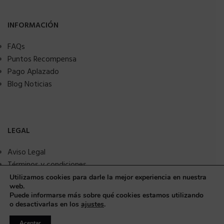
INFORMACIÓN
FAQs
Puntos Recompensa
Pago Aplazado
Blog Noticias
LEGAL
Aviso Legal
Términos y condiciones
Política de privacidad
Utilizamos cookies para darle la mejor experiencia en nuestra
web.
Política de Cookies
Puede informarse más sobre qué cookies estamos utilizando
Seguridad y protección a compradores
o desactivarlas en los
ajustes
.
Aceptar