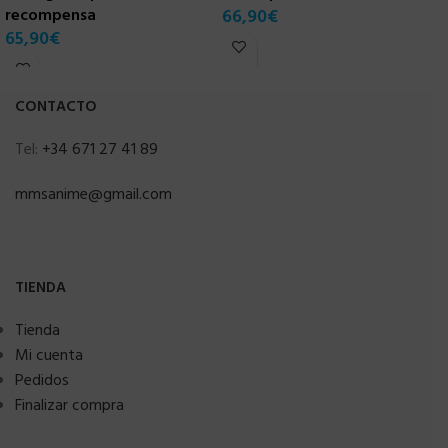
recompensa
66,90
€
4
65,90
€
CONTACTO
Tel:
+34 671 27 41 89
mmsanime@gmail.com
TIENDA
Tienda
Mi cuenta
Pedidos
Finalizar compra