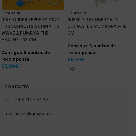
AGOTADO
AGOTADO
[PRE-ORDER FEBRERO 2022]
SUPER 7 THUNDERCATS
S
THUNDERCATS ULTIMATES
ULTIMATES MUMM-RA – 18
U
WAVE 2 PUMRYA THE
CM
K
HEALER – 18 CM
Consigue 6 puntos de
C
Consigue 6 puntos de
recompensa
r
recompensa
66,90
€
4
65,90
€
CONTACTO
Tel:
+34 671 27 41 89
mmsanime@gmail.com