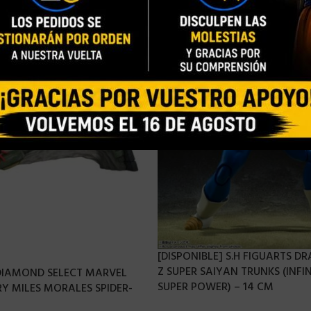
[DISPONIBLE] S.H FIGUARTS D
Z SUPER SAIYAN TRUNKS (INFI
 DIAMOND SELECT MARVEL
SUPER POWER) – 14 CM
Y MILES MORALES SPIDER-