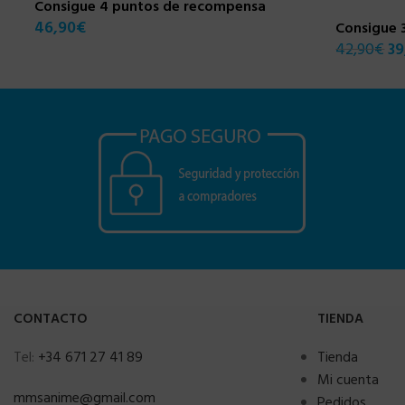
Consigue 4 puntos de recompensa
46,90
€
Consigue 
42,90
€
39
CONTACTO
TIENDA
Tel:
+34 671 27 41 89
Tienda
Mi cuenta
mmsanime@gmail.com
Pedidos