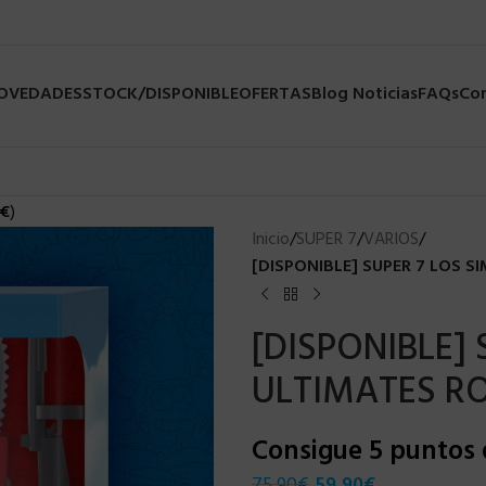
NOVEDADES
STOCK/DISPONIBLE
OFERTAS
Blog Noticias
FAQs
Co
€
)
Inicio
/
SUPER 7
/
VARIOS
/
[DISPONIBLE] SUPER 7 LOS 
[DISPONIBLE]
ULTIMATES R
Consigue 5 puntos
75,90
€
59,90
€