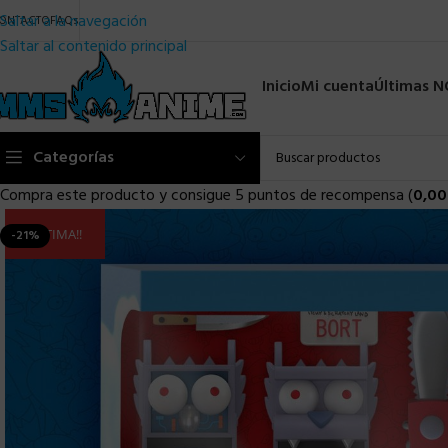
Saltar a la navegación
ONTACTO
FAQs
Saltar al contenido principal
Inicio
Mi cuenta
Últimas 
Categorías
Compra este producto y consigue 5 puntos de recompensa (
0,00
ULTIMA!!
-21%