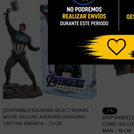
[DISPONIBLE] DIAMOND SELECT MARVEL
-7%
MOVIE GALLERY AVENGERS ENDGAME:
[DISPONIBLE]
CAPTAIN AMERICA – 23 CM
COMIC GALLER
MAN – 18 CM