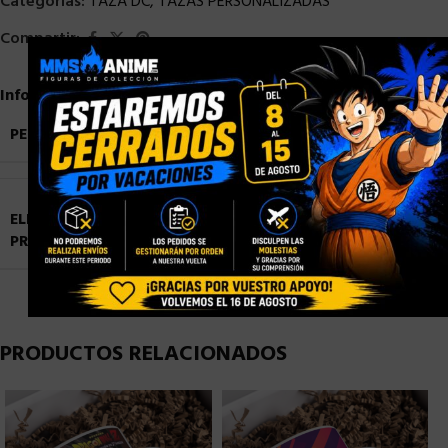
Categorías:
TAZA DC
,
TAZAS PERSONALIZADAS
Compartir:
×
Información adicional
PESO
0,9 kg
ELIGE TU
Blister Personalizado
,
Caja con Ventana
PRESENTACIÓN
Personalizada
,
Caja Normal sin Ventana
PRODUCTOS RELACIONADOS