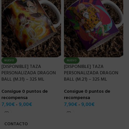
NUEVO
NUEVO
[DISPONIBLE] TAZA
[DISPONIBLE] TAZA
[
PERSONALIZADA DRAGON
PERSONALIZADA DRAGON
P
BALL (M.31) – 325 ML
BALL (M.21) – 325 ML
B
Consigue 0 puntos de
Consigue 0 puntos de
C
recompensa
recompensa
r
7,90
€
9,00
€
7,90
€
9,00
€
7
-
-
CONTACTO