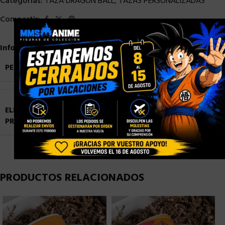
Categorías:
TAZA DRAGON BALL
,
TAZAS PERSONALIZADAS
Compartir:
×
Información adicional
PESO
0,9 kg
ELIGE TU
Blister Personalizado
,
Caja con Ventana
PRESENTACIÓN
Personalizada
,
Caja Normal sin Ventana
PRODUCTOS RELACIONADOS