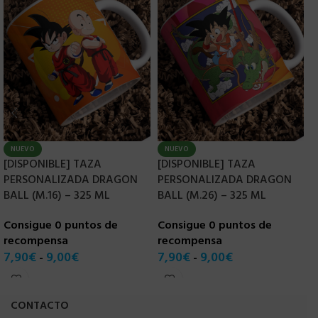
NUEVO
NUEVO
[DISPONIBLE] TAZA
[DISPONIBLE] TAZA
[
PERSONALIZADA DRAGON
PERSONALIZADA DRAGON
P
BALL (M.16) – 325 ML
BALL (M.26) – 325 ML
3
Consigue 0 puntos de
Consigue 0 puntos de
C
recompensa
recompensa
r
7,90
€
9,00
€
7,90
€
9,00
€
7
-
-
CONTACTO