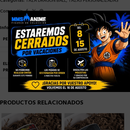
Categorías:
TAZA DRAGON BALL
,
TAZAS PERSONALIZADAS
Compartir:
×
Información adicional
PESO
0,9 kg
ELIGE TU
Blister Personalizado
,
Caja con Ventana
PRESENTACIÓN
Personalizada
,
Caja Normal sin Ventana
PRODUCTOS RELACIONADOS