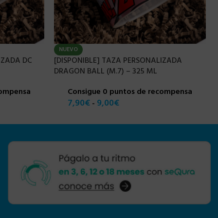
NUEVO
IZADA DC
[DISPONIBLE] TAZA PERSONALIZADA
DRAGON BALL (M.7) – 325 ML
compensa
Consigue 0 puntos de recompensa
7,90
€
9,00
€
-