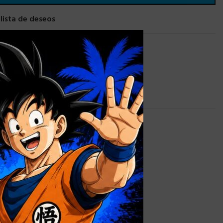
 lista de deseos
×
LL
,
TAZAS PERSONALIZADAS
0,9 kg
alizada
,
Caja
 sin Ventana