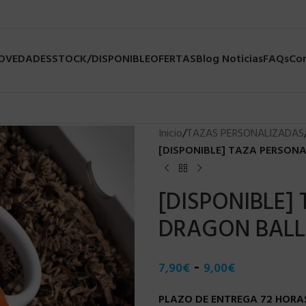
NOVEDADES
STOCK/DISPONIBLE
OFERTAS
Blog Noticias
FAQs
Co
Inicio
/
TAZAS PERSONALIZADAS
[DISPONIBLE] TAZA PERSONA
[DISPONIBLE]
DRAGON BALL 
-
7,90
€
9,00
€
PLAZO DE ENTREGA 72 HORAS