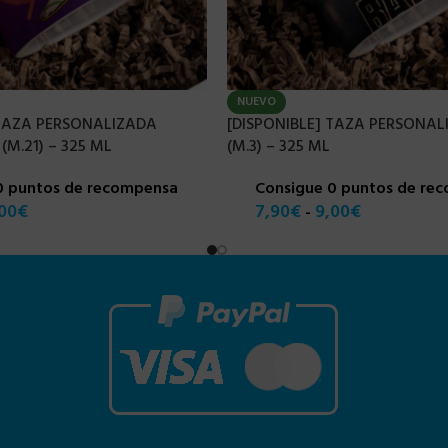
NUEVO
 TAZA PERSONALIZADA
[DISPONIBLE] TAZA PERSONAL
M.21) – 325 ML
(M.3) – 325 ML
0 puntos de recompensa
Consigue 0 puntos de re
00
€
7,90
€
9,00
€
-