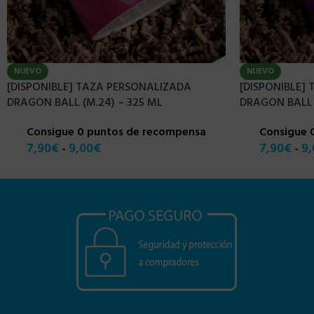
NUEVO
NUEVO
[DISPONIBLE] TAZA PERSONALIZADA
[DISPONIBLE]
DRAGON BALL (M.24) – 325 ML
DRAGON BALL (
Consigue 0 puntos de recompensa
Consigue 
7,90
€
9,00
€
7,90
€
9,
-
-