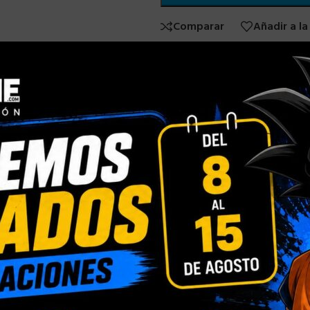
Comparar
Añadir a la
SKU:
N/D
Categorías:
TAZA DRAGON BA
Compartir:
INFORMACIÓN ADICIONAL
Blister Personalizado
,
Caja con Ventana Person
ÓN
Normal