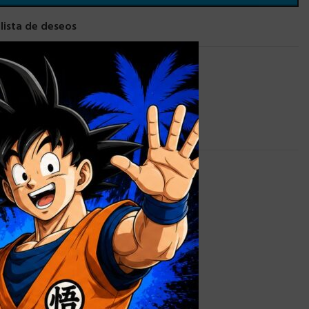
 lista de deseos
×
LL
,
TAZAS PERSONALIZADAS
0,9 kg
alizada
,
Caja
 sin Ventana