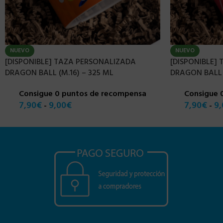
NUEVO
NUEVO
[DISPONIBLE] TAZA PERSONALIZADA
[DISPONIBLE]
DRAGON BALL (M.16) – 325 ML
DRAGON BALL 
Consigue 0 puntos de recompensa
Consigue 
7,90
€
9,00
€
7,90
€
9,
-
-