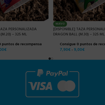
NUEVO
 TAZA PERSONALIZADA
[DISPONIBLE] TAZA PERSONAL
(M.20) – 325 ML
DRAGON BALL (M.30) – 325 ML
0 puntos de recompensa
Consigue 0 puntos de re
00
€
7,90
€
9,00
€
-