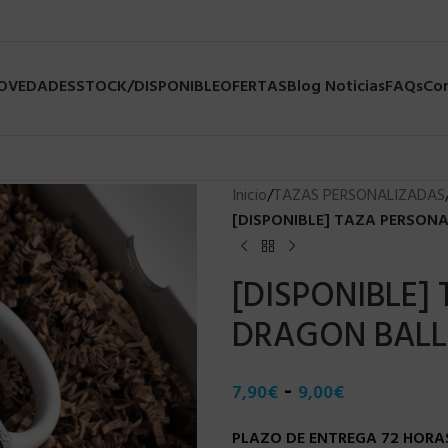
NOVEDADES
STOCK/DISPONIBLE
OFERTAS
Blog Noticias
FAQs
Co
Inicio
/
TAZAS PERSONALIZADAS
[DISPONIBLE] TAZA PERSONA
[DISPONIBLE]
DRAGON BALL (
-
7,90
€
9,00
€
PLAZO DE ENTREGA 72 HORAS