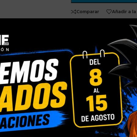
Comparar
Añadir a la
SKU:
N/D
Categorías:
TAZA DRAGON BA
Compartir:
INFORMACIÓN ADICIONAL
Blister Personalizado
,
Caja con Ventana Person
ÓN
Normal