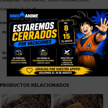
Categorías:
TAZA MARVEL
,
TAZAS PERSONALIZADAS
Compartir:
×
Información adicional
PESO
0,9 kg
ELIGE TU
Blister Personalizado
,
Caja con Ventana
PRESENTACIÓN
Personalizada
,
Caja Normal sin Ventana
PRODUCTOS RELACIONADOS