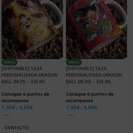
NUEVO
NUEVO
[DISPONIBLE] TAZA
[DISPONIBLE] TAZA
[
PERSONALIZADA DRAGON
PERSONALIZADA DRAGON
P
BALL (M.31) – 325 ML
BALL (M.26) – 325 ML
B
Consigue 0 puntos de
Consigue 0 puntos de
C
recompensa
recompensa
r
7,90
€
9,00
€
7,90
€
9,00
€
7
-
-
CONTACTO